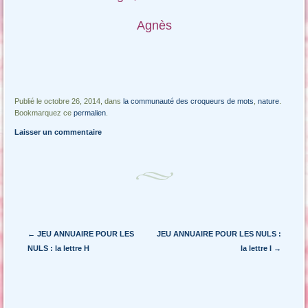
Agnès
Publié le octobre 26, 2014, dans
la communauté des croqueurs de mots
,
nature
.
Bookmarquez ce
permalien
.
Laisser un commentaire
Navigation des articles
←
JEU ANNUAIRE POUR LES
JEU ANNUAIRE POUR LES NULS :
NULS : la lettre H
la lettre I
→