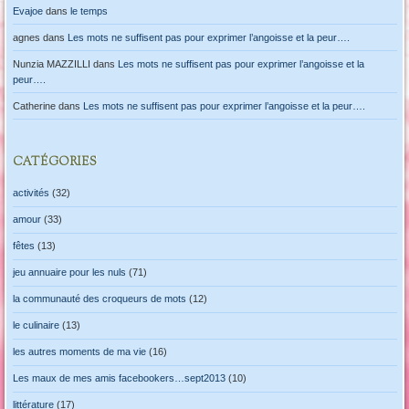
Evajoe
dans
le temps
agnes
dans
Les mots ne suffisent pas pour exprimer l’angoisse et la peur….
Nunzia MAZZILLI
dans
Les mots ne suffisent pas pour exprimer l’angoisse et la
peur….
Catherine
dans
Les mots ne suffisent pas pour exprimer l’angoisse et la peur….
CATÉGORIES
activités
(32)
amour
(33)
fêtes
(13)
jeu annuaire pour les nuls
(71)
la communauté des croqueurs de mots
(12)
le culinaire
(13)
les autres moments de ma vie
(16)
Les maux de mes amis facebookers…sept2013
(10)
littérature
(17)