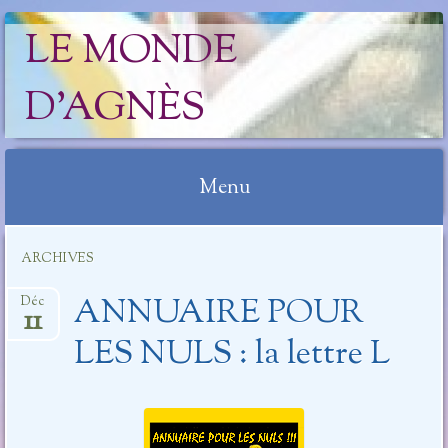
LE MONDE
D'AGNÈS
Menu
Aller
ARCHIVES
au
contenu
ANNUAIRE POUR
Déc
11
LES NULS : la lettre L