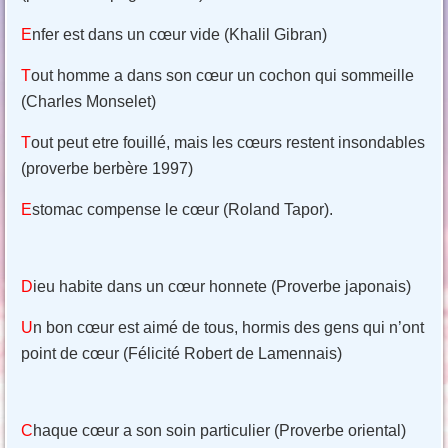
E
nfer est dans un cœur vide (Khalil Gibran)
T
out homme a dans son cœur un cochon qui sommeille
(Charles Monselet)
T
out peut etre fouillé, mais les cœurs restent insondables
(proverbe berbère 1997)
E
stomac compense le cœur (Roland Tapor).
D
ieu habite dans un cœur honnete (Proverbe japonais)
U
n bon cœur est aimé de tous, hormis des gens qui n’ont
point de cœur (Félicité Robert de Lamennais)
C
haque cœur a son soin particulier (Proverbe oriental)