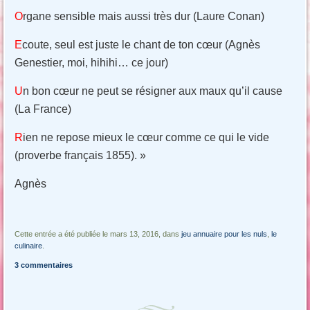
O
rgane sensible mais aussi très dur (Laure Conan)
E
coute, seul est juste le chant de ton cœur (Agnès
Genestier, moi, hihihi… ce jour)
U
n bon cœur ne peut se résigner aux maux qu’il cause
(La France)
R
ien ne repose mieux le cœur comme ce qui le vide
(proverbe français 1855). »
Agnès
Cette entrée a été publiée le mars 13, 2016, dans
jeu annuaire pour les nuls
,
le
culinaire
.
3 commentaires