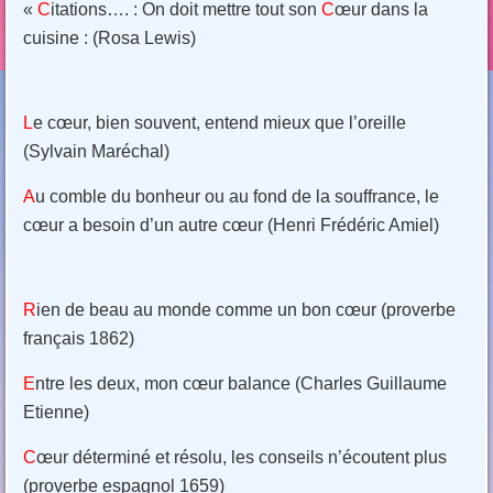
«
C
itations…. :
On doit mettre tout son
C
œur dans la
cuisine : (Rosa Lewis)
L
e cœur, bien souvent, entend mieux que l’oreille
(Sylvain Maréchal)
A
u comble du bonheur ou au fond de la souffrance, le
cœur a besoin d’un autre cœur (Henri Frédéric Amiel)
R
ien de beau au monde comme un bon cœur (proverbe
français 1862)
E
ntre les deux, mon cœur balance (Charles Guillaume
Etienne)
C
œur déterminé et résolu, les conseils n’écoutent plus
(proverbe espagnol 1659)