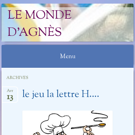
LE MONDE
D'AGNÈS
Menu
Aller
ARCHIVES
au
contenu
le jeu la lettre H….
Avr
13