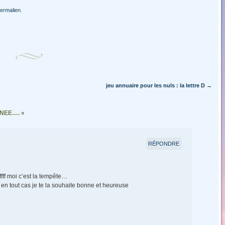
ermalien
.
jeu annuaire pour les nuls : la lettre D
→
NEE….
»
RÉPONDRE
ffff moi c’est la tempête…
en tout cas je te la souhaite bonne et heureuse