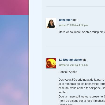
genestier
dit :
janvier 2, 2014 à 4:22 pm
Merci Anna, merci Sophie tout plei
Le Noctamplume
dit :
janvier 3, 2014 à 4:26 am
Bonsoir Agnès
Des vœux très originaux de ta part e
je te remercie de tes bons vœux for
cette nouvelle année te soit porteuse
santé.
Que ta muse soit toujours présente à
Plein de bisous sur ta jolie frimouss