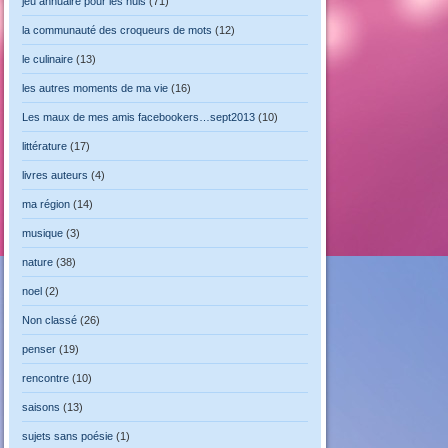
jeu annuaire pour les nuls
(71)
la communauté des croqueurs de mots
(12)
le culinaire
(13)
les autres moments de ma vie
(16)
Les maux de mes amis facebookers…sept2013
(10)
littérature
(17)
livres auteurs
(4)
ma région
(14)
musique
(3)
nature
(38)
noel
(2)
Non classé
(26)
penser
(19)
rencontre
(10)
saisons
(13)
sujets sans poésie
(1)