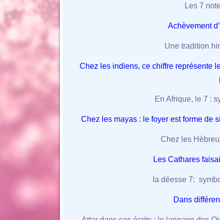
Les 7 not
Achèvement d’u
Une tradition hi
Chez les indiens, ce chiffre représente
En Afrique, le 7 : 
Chez les mayas : le foyer est forme de si
Chez les Hébreux
Les Cathares faisai
la déesse 7: symbo
Dans différen
Attar dans ses écrits : le langage des Ois