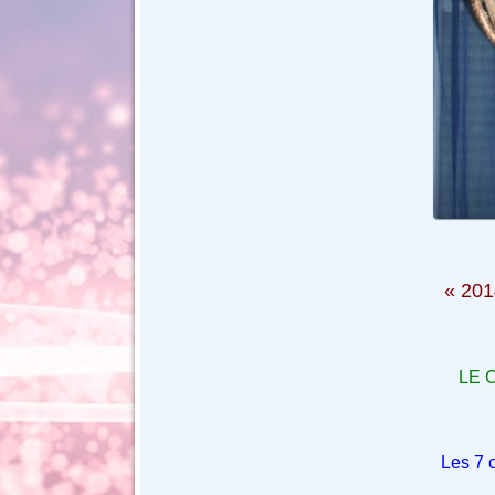
« 201
LE C
Les 7 c