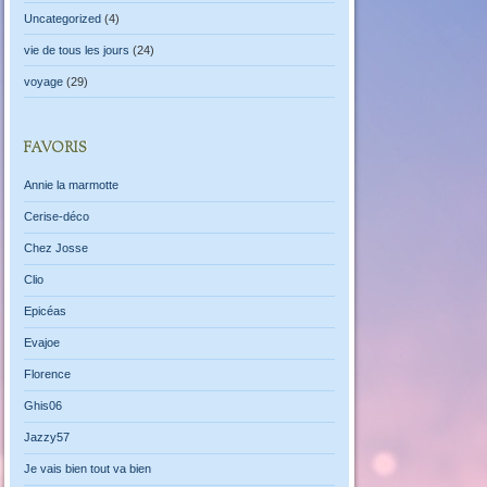
Uncategorized
(4)
vie de tous les jours
(24)
voyage
(29)
FAVORIS
Annie la marmotte
Cerise-déco
Chez Josse
Clio
Epicéas
Evajoe
Florence
Ghis06
Jazzy57
Je vais bien tout va bien