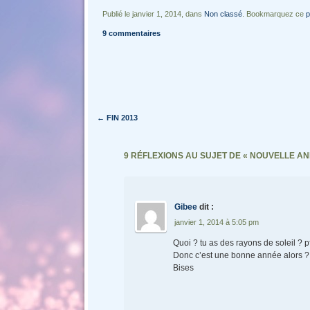
Publié le janvier 1, 2014, dans
Non classé
. Bookmarquez ce
p
9 commentaires
Navigation des articles
←
FIN 2013
9 RÉFLEXIONS AU SUJET DE «
NOUVELLE AN
Gibee
dit :
janvier 1, 2014 à 5:05 pm
Quoi ? tu as des rayons de soleil ? p
Donc c’est une bonne année alors ? 
Bises