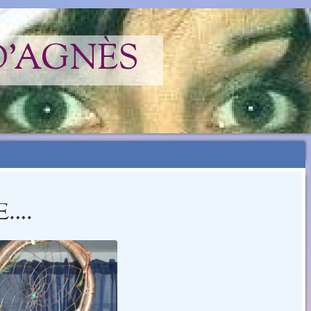
D'AGNÈS
E….