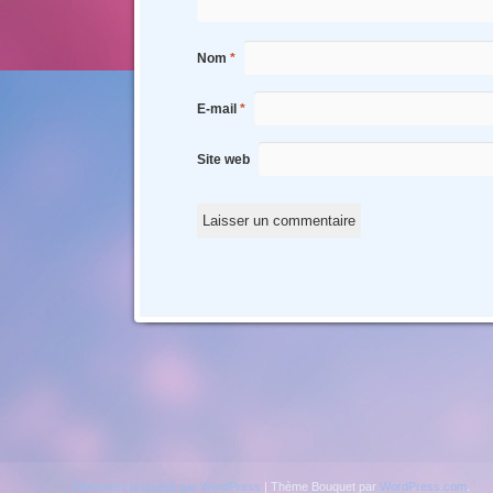
Nom
*
E-mail
*
Site web
Fièrement propulsé par WordPress
|
Thème Bouquet par
WordPress.com
.