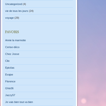
Uncategorized
(4)
vie de tous les jours
(24)
voyage
(29)
FAVORIS
Annie la marmotte
Cerise-déco
Chez Josse
Clio
Epicéas
Evajoe
Florence
Ghis06
Jazzy57
Je vais bien tout va bien