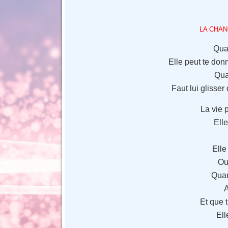
LA CHAN
Qua
Elle peut te don
Qua
Faut lui glisse
La vie 
Ell
Elle
Ou 
Quan
A
Et que t
Ell