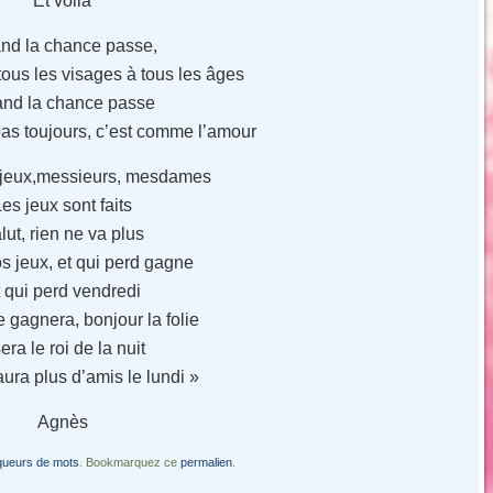
Et voilà
nd la chance passe,
 tous les visages à tous les âges
nd la chance passe
pas toujours, c’est comme l’amour
 jeux,messieurs, mesdames
es jeux sont faits
lut, rien ne va plus
os jeux, et qui perd gagne
 qui perd vendredi
gagnera, bonjour la folie
sera le roi de la nuit
aura plus d’amis le lundi »
Agnès
queurs de mots
. Bookmarquez ce
permalien
.