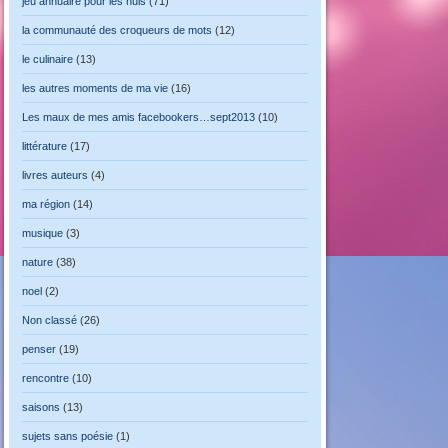
jeu annuaire pour les nuls
(71)
la communauté des croqueurs de mots
(12)
le culinaire
(13)
les autres moments de ma vie
(16)
Les maux de mes amis facebookers…sept2013
(10)
littérature
(17)
livres auteurs
(4)
ma région
(14)
musique
(3)
nature
(38)
noel
(2)
Non classé
(26)
penser
(19)
rencontre
(10)
saisons
(13)
sujets sans poésie
(1)