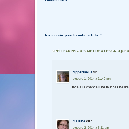
8 commentaires
Navigation des articles
←
Jeu annuaire pour les nuls : la lettre E…..
8 RÉFLEXIONS AU SUJET DE «
LES CROQUEUR
flipperine13
dit :
octobre 1, 2014 à 11:40 pm
face à la chance il ne faut pas hésit
martine
dit :
octobre 2, 2014 à 6:11 am