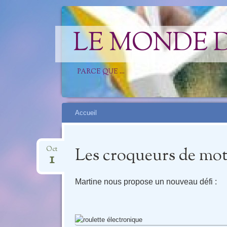
LE MONDE 
PARCE QUE …
Aller
Accueil
au
contenu
Les croqueurs de mots 
Oct
1
Martine nous propose un nouveau défi :