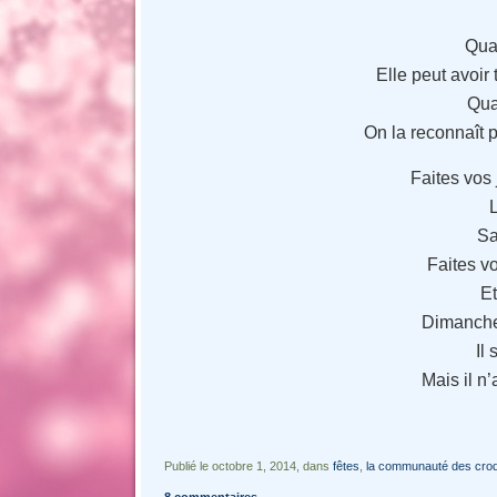
Qua
Elle peut avoir
Qua
On la reconnaît 
Faites vos
L
Sa
Faites v
Et
Dimanche 
Il 
Mais il n’
Publié le octobre 1, 2014, dans
fêtes
,
la communauté des cro