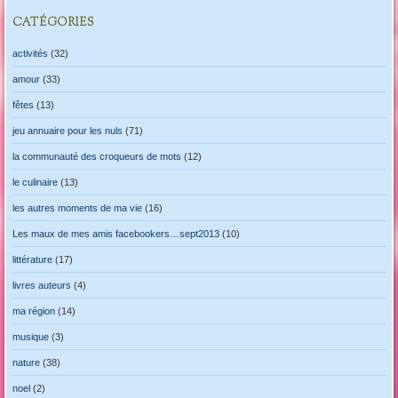
CATÉGORIES
activités
(32)
amour
(33)
fêtes
(13)
jeu annuaire pour les nuls
(71)
la communauté des croqueurs de mots
(12)
le culinaire
(13)
les autres moments de ma vie
(16)
Les maux de mes amis facebookers…sept2013
(10)
littérature
(17)
livres auteurs
(4)
ma région
(14)
musique
(3)
nature
(38)
noel
(2)