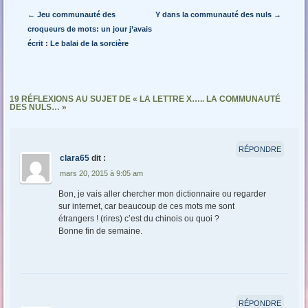
Navigation des articles
←
Jeu communauté des
Y dans la communauté des nuls
→
croqueurs de mots: un jour j’avais
écrit : Le balai de la sorcière
19 RÉFLEXIONS AU SUJET DE «
LA LETTRE X….. LA COMMUNAUTÉ
DES NULS…
»
RÉPONDRE
clara65
dit :
mars 20, 2015 à 9:05 am
Bon, je vais aller chercher mon dictionnaire ou regarder
sur internet, car beaucoup de ces mots me sont
étrangers ! (rires) c’est du chinois ou quoi ?
Bonne fin de semaine.
RÉPONDRE