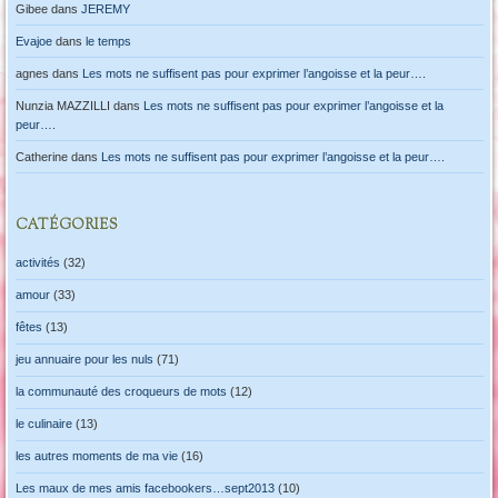
Gibee
dans
JEREMY
Evajoe
dans
le temps
agnes
dans
Les mots ne suffisent pas pour exprimer l’angoisse et la peur….
Nunzia MAZZILLI
dans
Les mots ne suffisent pas pour exprimer l’angoisse et la
peur….
Catherine
dans
Les mots ne suffisent pas pour exprimer l’angoisse et la peur….
CATÉGORIES
activités
(32)
amour
(33)
fêtes
(13)
jeu annuaire pour les nuls
(71)
la communauté des croqueurs de mots
(12)
le culinaire
(13)
les autres moments de ma vie
(16)
Les maux de mes amis facebookers…sept2013
(10)