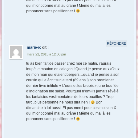
dimanche à toi aussi. Et pas merci pour ces mots en X
qui m’ont donné mal au crâne ! Même du mal à les
prononcer sans postillonner !
RÉPONDRE
marie-jo
dit :
mars 22, 2015 à 12:00 pm
tu as bien fait de passer chez moi ce matin, j’aurais
loupé le mouton en caleçon ! Quand je pense aux aïeux
de mon mari qui étaient bergers…quand je pense à son
cousin qui a écrit sur le tard (89 ans !) son premier et
dernier livre intitulé « L’ours et les brebis », une bouffée
d’indignation me saisit. Pourquoi n’ont-ils jamais révélé
les fantaisies vestimentaires de leurs ouailles ? Trop
tard, plus personne ne nous dira rien !
Bon
dimanche à toi aussi. Et pas merci pour ces mots en X
qui m’ont donné mal au crâne ! Même du mal à les
prononcer sans postillonner !