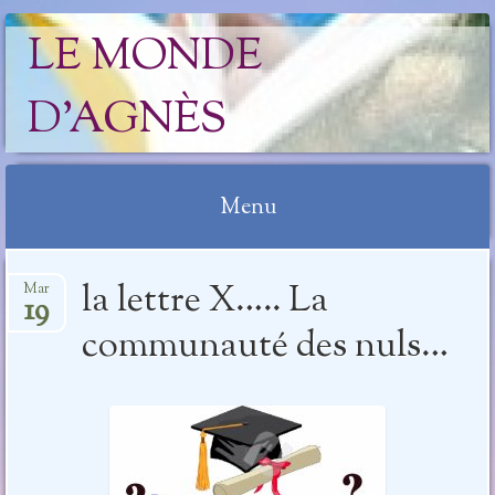
LE MONDE
D'AGNÈS
Menu
Aller
la lettre X….. La
Mar
au
19
contenu
communauté des nuls…