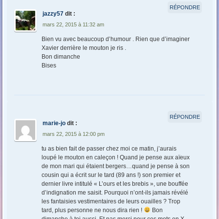
RÉPONDRE
jazzy57
dit :
mars 22, 2015 à 11:32 am
Bien vu avec beaucoup d’humour . Rien que d’imaginer
Xavier derrière le mouton je ris .
Bon dimanche
Bises
RÉPONDRE
marie-jo
dit :
mars 22, 2015 à 12:00 pm
tu as bien fait de passer chez moi ce matin, j’aurais
loupé le mouton en caleçon ! Quand je pense aux aïeux
de mon mari qui étaient bergers…quand je pense à son
cousin qui a écrit sur le tard (89 ans !) son premier et
dernier livre intitulé « L’ours et les brebis », une bouffée
d’indignation me saisit. Pourquoi n’ont-ils jamais révélé
les fantaisies vestimentaires de leurs ouailles ? Trop
tard, plus personne ne nous dira rien !
Bon