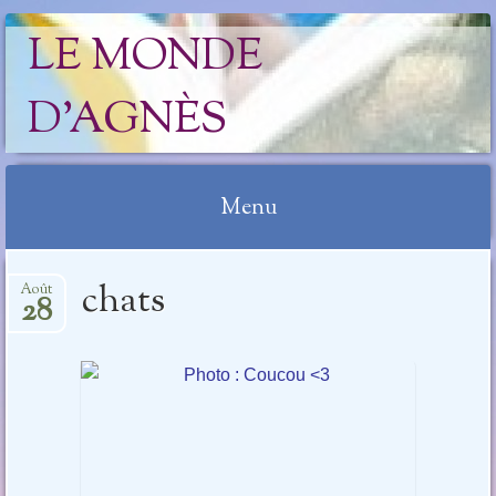
LE MONDE
D'AGNÈS
Menu
Aller
chats
Août
au
28
contenu