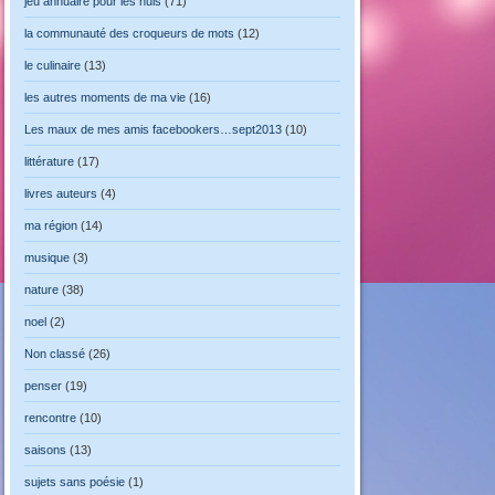
jeu annuaire pour les nuls
(71)
la communauté des croqueurs de mots
(12)
le culinaire
(13)
les autres moments de ma vie
(16)
Les maux de mes amis facebookers…sept2013
(10)
littérature
(17)
livres auteurs
(4)
ma région
(14)
musique
(3)
nature
(38)
noel
(2)
Non classé
(26)
penser
(19)
rencontre
(10)
saisons
(13)
sujets sans poésie
(1)