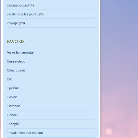
Uncategorized
(4)
vie de tous les jours
(24)
voyage
(29)
FAVORIS
Annie la marmotte
Cerise-déco
Chez Josse
Clio
Epicéas
Evajoe
Florence
Ghis06
Jazzy57
Je vais bien tout va bien