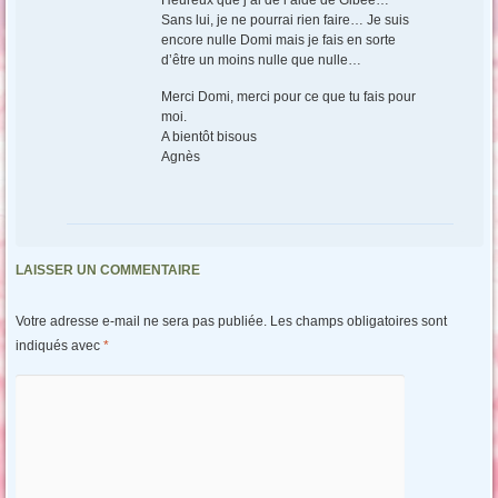
Heureux que j’ai de l’aide de Gibee…
Sans lui, je ne pourrai rien faire… Je suis
encore nulle Domi mais je fais en sorte
d’être un moins nulle que nulle…
Merci Domi, merci pour ce que tu fais pour
moi.
A bientôt bisous
Agnès
LAISSER UN COMMENTAIRE
Votre adresse e-mail ne sera pas publiée.
Les champs obligatoires sont
indiqués avec
*