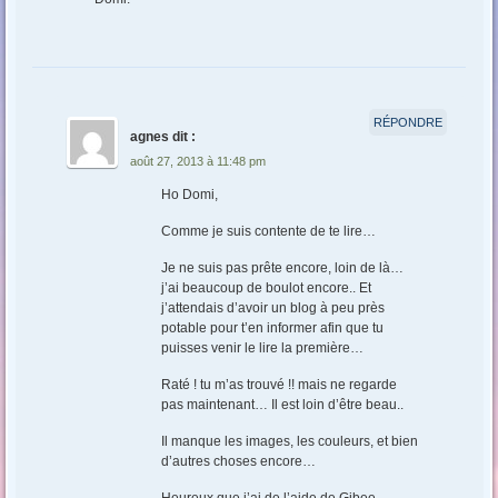
RÉPONDRE
agnes
dit :
août 27, 2013 à 11:48 pm
Ho Domi,
Comme je suis contente de te lire…
Je ne suis pas prête encore, loin de là…
j’ai beaucoup de boulot encore.. Et
j’attendais d’avoir un blog à peu près
potable pour t’en informer afin que tu
puisses venir le lire la première…
Raté ! tu m’as trouvé !! mais ne regarde
pas maintenant… Il est loin d’être beau..
Il manque les images, les couleurs, et bien
d’autres choses encore…