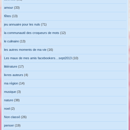
amour
(33)
fêtes
(13)
jeu annuaire pour les nuls
(71)
la communauté des croqueurs de mots
(12)
le culinaire
(13)
les autres moments de ma vie
(16)
Les maux de mes amis facebookers…sept2013
(10)
littérature
(17)
livres auteurs
(4)
ma région
(14)
musique
(3)
nature
(38)
noel
(2)
Non classé
(26)
penser
(19)