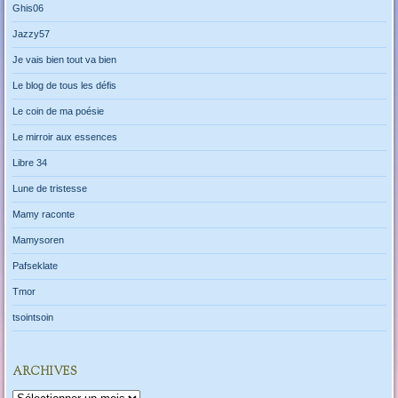
Ghis06
Jazzy57
Je vais bien tout va bien
Le blog de tous les défis
Le coin de ma poésie
Le mirroir aux essences
Libre 34
Lune de tristesse
Mamy raconte
Mamysoren
Pafseklate
Tmor
tsointsoin
ARCHIVES
Archives