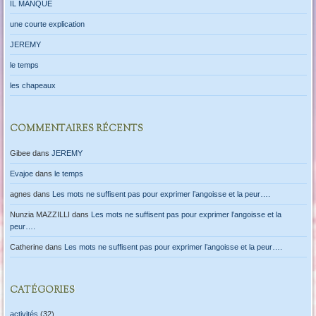
IL MANQUE
une courte explication
JEREMY
le temps
les chapeaux
COMMENTAIRES RÉCENTS
Gibee
dans
JEREMY
Evajoe
dans
le temps
agnes
dans
Les mots ne suffisent pas pour exprimer l’angoisse et la peur….
Nunzia MAZZILLI
dans
Les mots ne suffisent pas pour exprimer l’angoisse et la
peur….
Catherine
dans
Les mots ne suffisent pas pour exprimer l’angoisse et la peur….
CATÉGORIES
activités
(32)