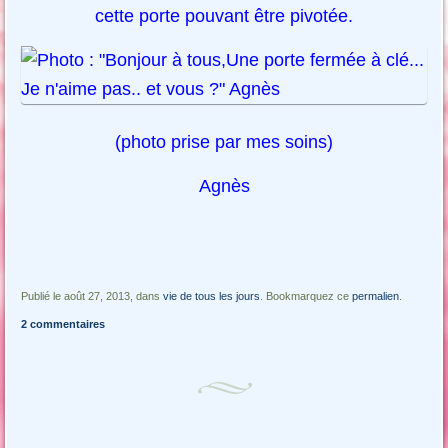
cette porte pouvant être pivotée.
(photo prise par mes soins)
Agnès
Publié le août 27, 2013, dans
vie de tous les jours
. Bookmarquez ce
permalien
.
2 commentaires