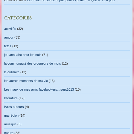
Catherine
dans
Les mots ne suffisent pas pour exprimer l’angoisse et la peur….
CATÉGORIES
activités
(32)
amour
(33)
fêtes
(13)
jeu annuaire pour les nuls
(71)
la communauté des croqueurs de mots
(12)
le culinaire
(13)
les autres moments de ma vie
(16)
Les maux de mes amis facebookers…sept2013
(10)
littérature
(17)
livres auteurs
(4)
ma région
(14)
musique
(3)
nature
(38)