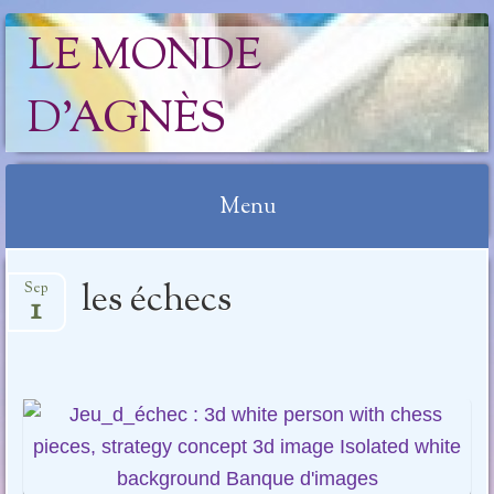
LE MONDE
D'AGNÈS
Menu
Aller
les échecs
Sep
au
1
contenu