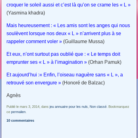
croquer le soleil aussi et c’est là qu’on se crame les « L »
(Yasmina khadra)
Mais heureusement :
« Les amis sont les anges qui nous
soulèvent lorsque nos deux « L » n’arrivent plus à se
rappeler comment voler »
(Guillaume Mussa)
Et eux, n’ont surtout pas oublié que :
« Le temps doit
emprunter ses « L » à l’imagination »
(Orhan Pamuk)
Et
aujourd’hui :
« Enfin, l’oiseau naguère sans « L », a
retrouvé son envergure »
(Honoré de Balzac)
Agnès
Publié le mars 3, 2014, dans
jeu annuaire pour les nuls
,
Non classé
. Bookmarquez
ce
permalien
.
10 commentaires