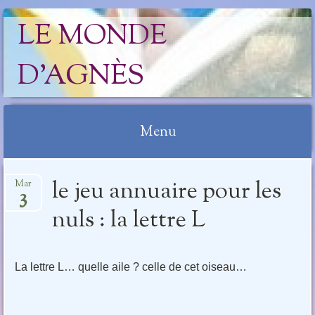
LE MONDE
D'AGNÈS
Menu
Aller
le jeu annuaire pour les
Mar
au
3
contenu
nuls : la lettre L
La lettre L… quelle aile ? celle de cet oiseau…