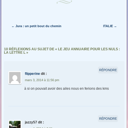
Navigation des articles
←
Jura : un petit bout du chemin
ITALIE
→
10 RÉFLEXIONS AU SUJET DE «
LE JEU ANNUAIRE POUR LES NULS :
LA LETTRE L
»
RÉPONDRE
flipperine
dit :
mars 3, 2014 à 11:56 pm
à si on pouvait avoir des ailes nous en ferions des kms
RÉPONDRE
jazzy57
dit :