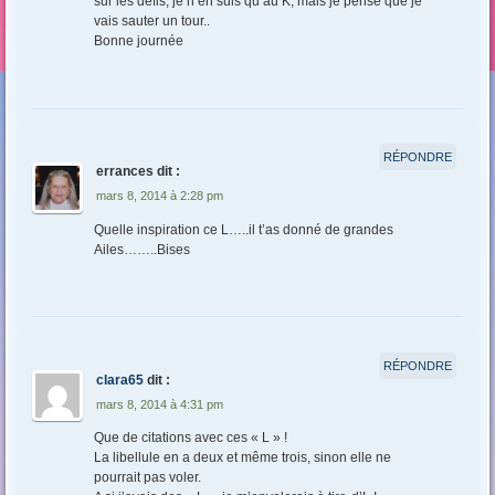
sur les défis, je n’en suis qu’au K, mais je pense que je
vais sauter un tour..
Bonne journée
RÉPONDRE
errances
dit :
mars 8, 2014 à 2:28 pm
Quelle inspiration ce L…..il t’as donné de grandes
Ailes……..Bises
RÉPONDRE
clara65
dit :
mars 8, 2014 à 4:31 pm
Que de citations avec ces « L » !
La libellule en a deux et même trois, sinon elle ne
pourrait pas voler.