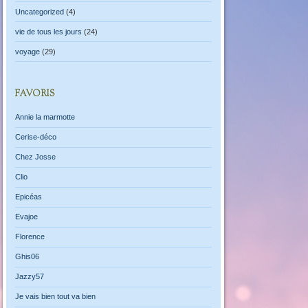
Uncategorized
(4)
vie de tous les jours
(24)
voyage
(29)
FAVORIS
Annie la marmotte
Cerise-déco
Chez Josse
Clio
Epicéas
Evajoe
Florence
Ghis06
Jazzy57
Je vais bien tout va bien