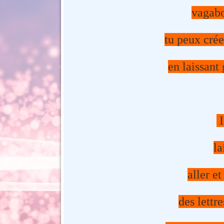
vagabo
tu peux crée
en laissant
I
la
aller et
des lett