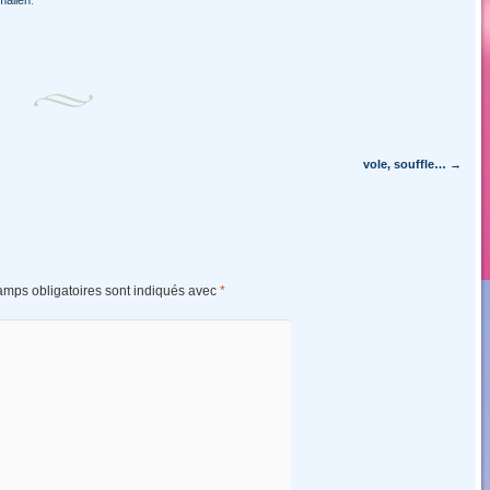
malien
.
vole, souffle…
→
amps obligatoires sont indiqués avec
*