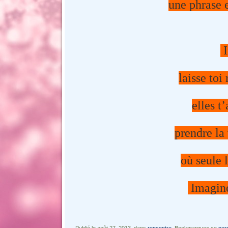
une phrase 
I
laisse toi
elles t
prendre la
où seule 
Imagin