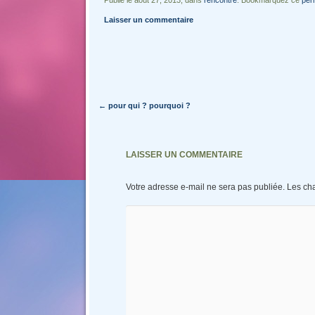
Publié le août 27, 2013, dans
rencontre
. Bookmarquez ce
per
Laisser un commentaire
Navigation des articles
←
pour qui ? pourquoi ?
LAISSER UN COMMENTAIRE
Votre adresse e-mail ne sera pas publiée.
Les ch