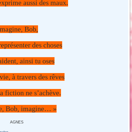
exprime aussi des maux.
magine, Bob,
 représenter des choses
’aident,
ainsi tu oses
 vie,
à travers des rêves
la fiction ne s’achève.
e, Bob, imagine… »
AGNES