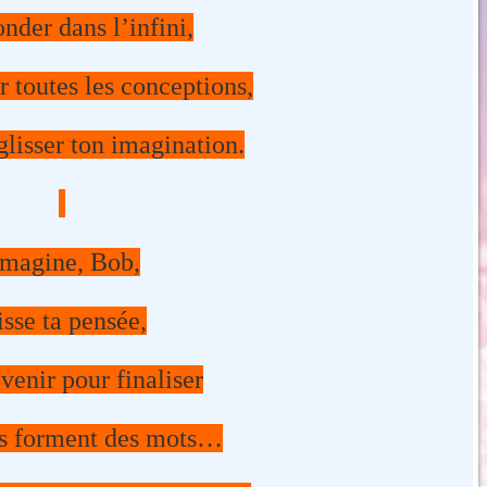
nder dans l’infini,
r toutes les conceptions,
 glisser ton imagination.
magine, Bob,
isse ta pensée,
 venir pour finaliser
res forment des mots…