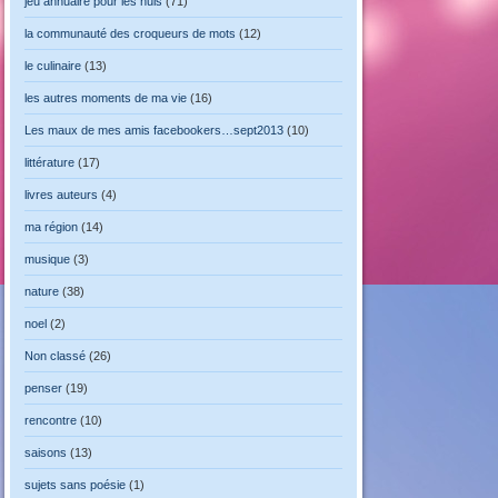
jeu annuaire pour les nuls
(71)
la communauté des croqueurs de mots
(12)
le culinaire
(13)
les autres moments de ma vie
(16)
Les maux de mes amis facebookers…sept2013
(10)
littérature
(17)
livres auteurs
(4)
ma région
(14)
musique
(3)
nature
(38)
noel
(2)
Non classé
(26)
penser
(19)
rencontre
(10)
saisons
(13)
sujets sans poésie
(1)