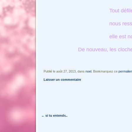
Tout défil
nous ress
elle est n
De nouveau, les cloc
Publié le août 27, 2013, dans
noel
. Bookmarquez ce
permalie
Laisser un commentaire
Navigation des articles
←
si tu entends..