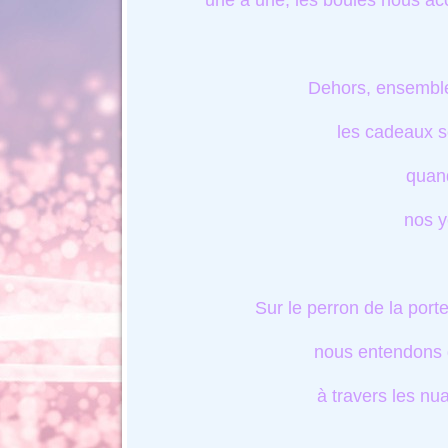
une à une, les boules nous ac
Dehors, ensemble
les cadeaux s
quand
nos y
Sur le perron de la port
nous entendons de
à travers les nu