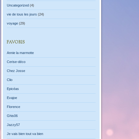
Uncategorized
(4)
vie de tous les jours
(24)
voyage
(29)
FAVORIS
Annie la marmotte
Cerise-déco
Chez Josse
Clio
Epicéas
Evajoe
Florence
Ghis06
Jazzy57
Je vais bien tout va bien