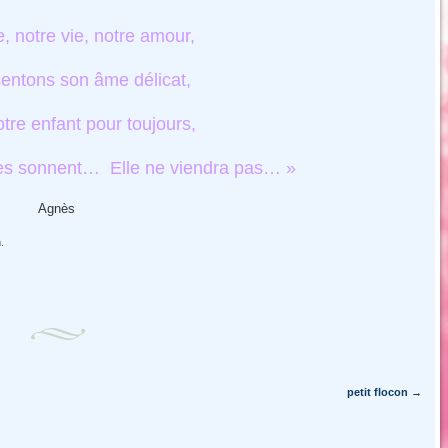
e, notre vie, notre amour,
entons son âme délicat,
otre enfant pour toujours,
hes sonnent… E
lle ne viendra pas… »
Agnès
n
.
petit flocon
→