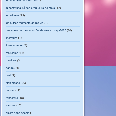
jeu annuaire pour les nuls
(71)
la communauté des croqueurs de mots
(12)
le culinaire
(13)
les autres moments de ma vie
(16)
Les maux de mes amis facebookers…sept2013
(10)
littérature
(17)
livres auteurs
(4)
ma région
(14)
musique
(3)
nature
(38)
noel
(2)
Non classé
(26)
penser
(19)
rencontre
(10)
saisons
(13)
sujets sans poésie
(1)