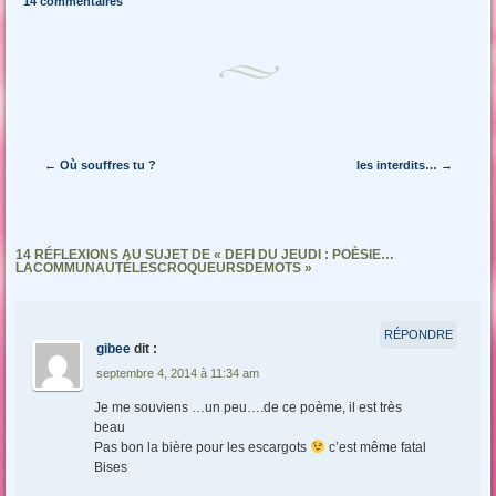
14 commentaires
Navigation des articles
←
Où souffres tu ?
les interdits…
→
14 RÉFLEXIONS AU SUJET DE «
DEFI DU JEUDI : POÈSIE…
LACOMMUNAUTÉLESCROQUEURSDEMOTS
»
RÉPONDRE
gibee
dit :
septembre 4, 2014 à 11:34 am
Je me souviens …un peu….de ce poème, il est très
beau
Pas bon la bière pour les escargots
c’est même fatal
Bises