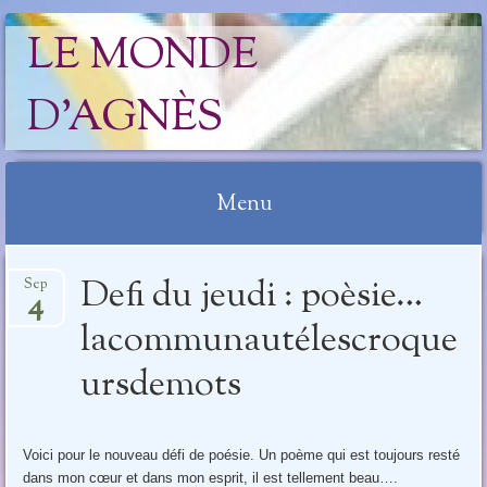
LE MONDE
D'AGNÈS
Menu
Aller
Defi du jeudi : poèsie…
Sep
au
4
contenu
lacommunautélescroque
ursdemots
Voici pour le nouveau défi de poésie. Un poème qui est toujours resté
dans mon cœur et dans mon esprit, il est tellement beau….