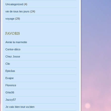
Uncategorized
(4)
vie de tous les jours
(24)
voyage
(29)
FAVORIS
Annie la marmotte
Cerise-déco
Chez Josse
Clio
Epicéas
Evajoe
Florence
Ghis06
Jazzy57
Je vais bien tout va bien