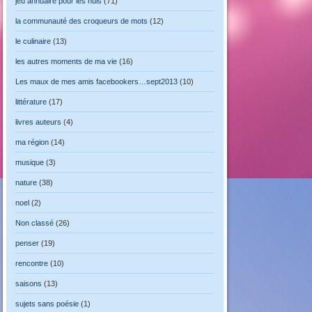
jeu annuaire pour les nuls
(71)
la communauté des croqueurs de mots
(12)
le culinaire
(13)
les autres moments de ma vie
(16)
Les maux de mes amis facebookers…sept2013
(10)
littérature
(17)
livres auteurs
(4)
ma région
(14)
musique
(3)
nature
(38)
noel
(2)
Non classé
(26)
penser
(19)
rencontre
(10)
saisons
(13)
sujets sans poésie
(1)