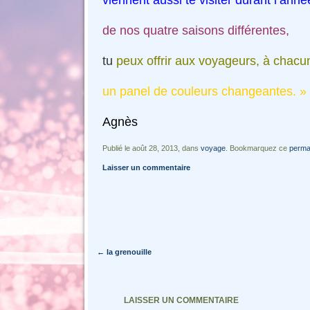
viennent aussi te visiter durant l’anné
de nos quatre saisons différentes,
tu
peux offrir aux voyageurs,
à chacu
un panel de couleurs changeantes. »
Agnès
Publié le août 28, 2013, dans
voyage
. Bookmarquez ce
perma
Laisser un commentaire
Navigation des articles
←
la grenouille
LAISSER UN COMMENTAIRE