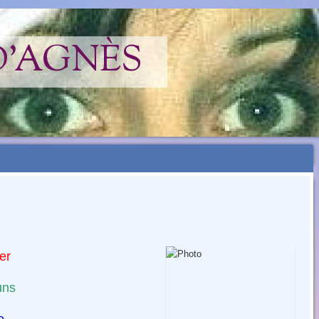
D'AGNÈS
er
uns