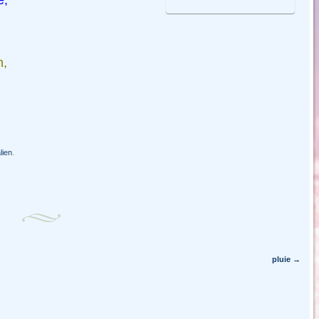
e,
n,
lien
.
pluie
→