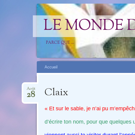
LE MONDE 
PARCE QUE …
Aller
Accueil
au
contenu
Claix
Août
28
« Et sur le sable, je n’ai pu m’empêch
d’écrire ton nom,
pour que quelques 